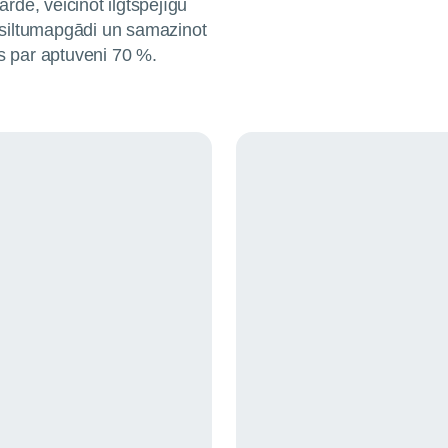
ārdē, veicinot ilgtspējīgu
 siltumapgādi un samazinot
s par aptuveni 70 %.