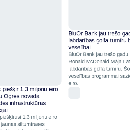
BluOr Bank jau trešo ga
labdarības golfa turnīru
veselībai
BluOr Bank jau trešo gadu 
Ronald McDonald Māja Lat
labdarības golfa turnīru. 
veselības programmai sazi
eiro.
piešķir 1,3 miljonu eiro
mu Ogres novada
des infrastruktūras
jai
iešķīrusi 1,3 miljonu eiro
 jaunas siltumtrases