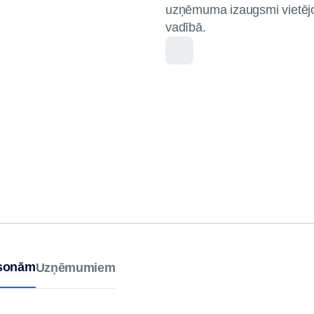
uzņēmuma izaugsmi vietēj
vadībā.
rsonām
Uzņēmumiem