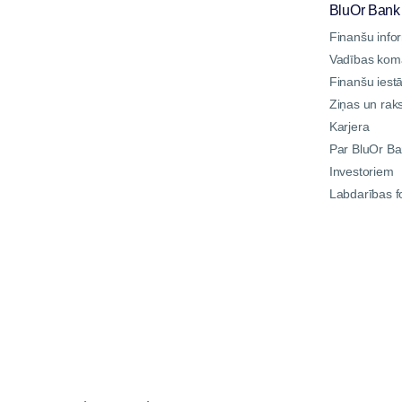
BluOr Bank
Finanšu info
Vadības ko
Finanšu iest
Ziņas un raks
Karjera
Par BluOr B
Investoriem
Labdarības 