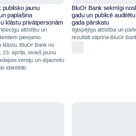
 publisko jaunu
BluOr Bank sekmīgi nos
un paplašina
gadu un publicē auditētu
u klāstu privātpersonām
gada pārskatu
ķtiecīgu attīstību un
Ilgtspējīga attīstība un pārl
lientiem pieejamo
rezultāti stiprina BluOr Ban
 klāstu, BluOr Bank no
 23. aprīļa, ievieš jaunu
slapas versiju un atjaunotu
o identitāti.