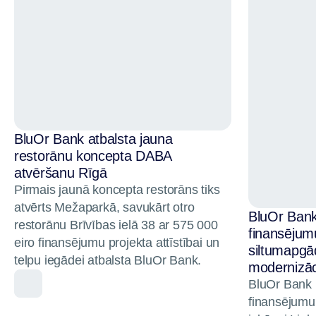
BluOr Bank atbalsta jauna
restorānu koncepta DABA
atvēršanu Rīgā
Pirmais jaunā koncepta restorāns tiks
atvērts Mežaparkā, savukārt otro
BluOr Bank 
restorānu Brīvības ielā 38 ar 575 000
finansēju
eiro finansējumu projekta attīstībai un
siltumapgā
telpu iegādei atbalsta BluOr Bank.
modernizāci
BluOr Bank p
finansējumu