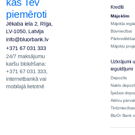
kas Tev
Kredīti
piemēroti
Mājoklim
Jēkaba iela 2, Rīga,
Mājokļa iegā
LV-1050, Latvija
Būvniecībai
Pārkreditēša
info@bluorbank.lv
Mājokļu proje
+371 67 031 333
24/7 maksājumu
Uzkrājumi 
karšu bloķēšana:
ieguldījumi
+371 67 031 333,
Depozīts
internetbankā vai
Nakts depozī
mobilajā lietotnē
Īpašais depoz
Aktīvu pārva
Tirdzniecība
BluOr Bank o