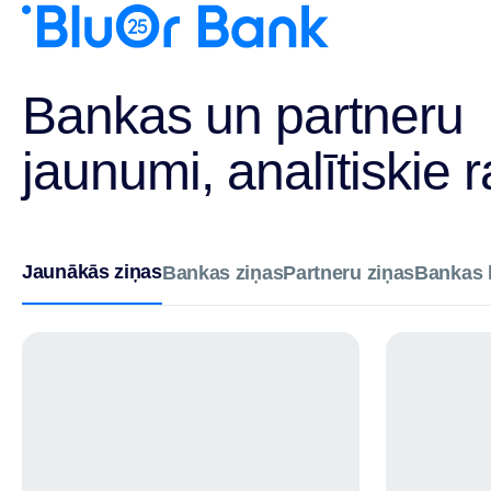
Bankas un partneru
jaunumi, analītiskie r
Jaunākās ziņas
Bankas ziņas
Partneru ziņas
Bankas l