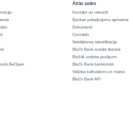
Ātrās saites
rmācija
Kontakti un rekvizīti
manda
Bankas pakalpojumu apmaksa
ādes
Dokumenti
ti
Cenrādis
Neklātienes identifikācija
ank
BluOr Bank mobilā lietotne
Biežāk uzdotie jautājumi
fonds BeOpen
BluOr Bank bankomāti
Valūtas kalkulators un maiņa
BluOr Bank API