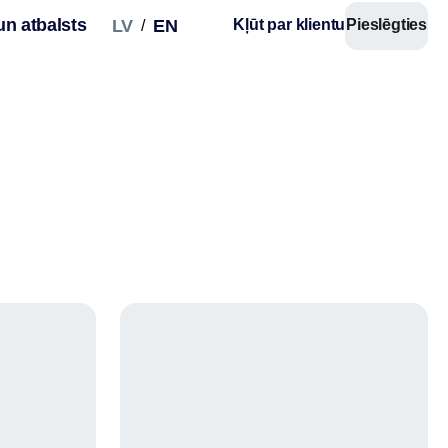
un atbalsts
LV
EN
Kļūt par klientu
Pieslēgties
/