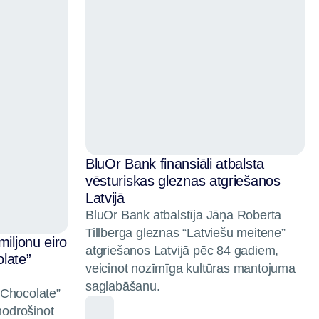
BluOr Bank finansiāli atbalsta
vēsturiskas gleznas atgriešanos
Latvijā
BluOr Bank atbalstīja Jāņa Roberta
Tillberga gleznas “Latviešu meitene”
miljonu eiro
atgriešanos Latvijā pēc 84 gadiem,
late”
veicinot nozīmīga kultūras mantojuma
saglabāšanu.
 Chocolate”
nodrošinot