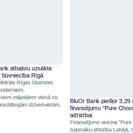
ank atbalstu uzsākta
 būvniecība Rīgā
pildinās Rīgas Skanstes
moderniem,
īviem mājokļiem vienā no
BluOr Bank piešķir 3,29 
prasītākajām dzīvesvietām.
finansējumu “Pure Choco
attīstībai
Finansējums veicina “Pure
turpmāku attīstību Latvijā, 