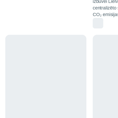
izbūvei Lielv
centralizēto
CO₂ emisija