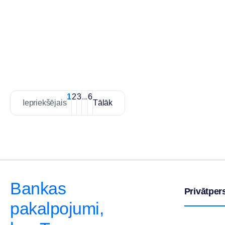
1
2
3
...
6
Iepriekšējais
Tālāk
Bankas
Privātpe
pakalpojumi,