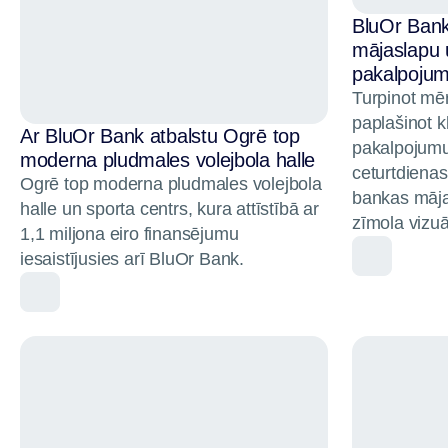
BluOr Bank
mājaslapu 
pakalpojum
Turpinot mēr
paplašinot k
Ar BluOr Bank atbalstu Ogrē top
pakalpojumu
moderna pludmales volejbola halle
ceturtdienas,
Ogrē top moderna pludmales volejbola
bankas māja
halle un sporta centrs, kura attīstībā ar
zīmola vizuāl
1,1 miljona eiro finansējumu
iesaistījusies arī BluOr Bank.