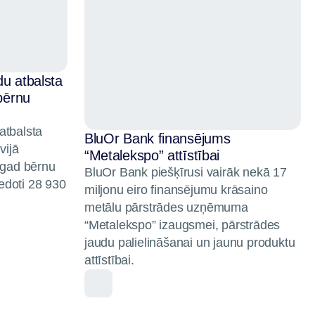
du atbalsta
 bērnu
atbalsta
BluOr Bank finansējums
vijā
“Metalekspo” attīstībai
Šogad bērnu
BluOr Bank piešķīrusi vairāk nekā 17
edoti 28 930
miljonu eiro finansējumu krāsaino
metālu pārstrādes uzņēmuma
“Metalekspo” izaugsmei, pārstrādes
jaudu palielināšanai un jaunu produktu
attīstībai.