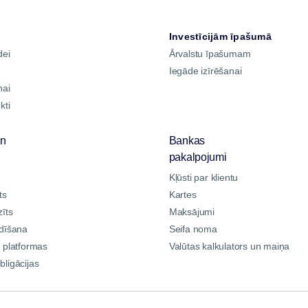
Investīcijām īpašumā
dei
Ārvalstu īpašumam
Iegāde izīrēšanai
nai
kti
un
Bankas
pakalpojumi
Kļūsti par klientu
ts
Kartes
īts
Maksājumi
ldīšana
Seifa noma
s platformas
Valūtas kalkulators un maiņa
bligācijas