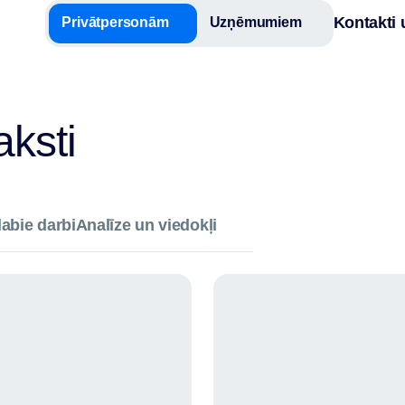
Kontakti 
Privātpersonām
Uzņēmumiem
aksti
abie darbi
Analīze un viedokļi