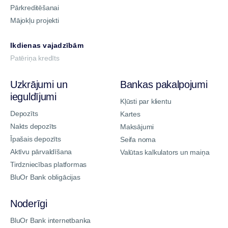
Pārkreditēšanai
Mājokļu projekti
Ikdienas vajadzībām
Patēriņa kredīts
Uzkrājumi un
Bankas pakalpojumi
ieguldījumi
Kļūsti par klientu
Depozīts
Kartes
Nakts depozīts
Maksājumi
Īpašais depozīts
Seifa noma
Aktīvu pārvaldīšana
Valūtas kalkulators un maiņa
Tirdzniecības platformas
BluOr Bank obligācijas
Noderīgi
BluOr Bank internetbanka