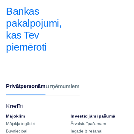
Bankas
pakalpojumi,
kas Tev
piemēroti
Privātpersonām
Uzņēmumiem
Kredīti
Mājoklim
Investīcijām īpašumā
Mājokļa iegādei
Ārvalstu īpašumam
Būvniecībai
Iegāde izīrēšanai