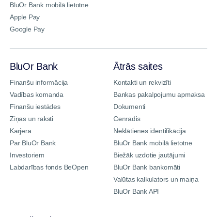
BluOr Bank mobilā lietotne
Apple Pay
Google Pay
BluOr Bank
Ātrās saites
Finanšu informācija
Kontakti un rekvizīti
Vadības komanda
Bankas pakalpojumu apmaksa
Finanšu iestādes
Dokumenti
Ziņas un raksti
Cenrādis
Karjera
Neklātienes identifikācija
Par BluOr Bank
BluOr Bank mobilā lietotne
Investoriem
Biežāk uzdotie jautājumi
Labdarības fonds BeOpen
BluOr Bank bankomāti
Valūtas kalkulators un maiņa
BluOr Bank API