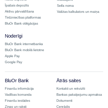
Īpašais depozīts
Seifa noma
Aktīvu pārvaldīšana
Valūtas kalkulators un maiņa
Tirdzniecības platformas
BluOr Bank obligācijas
Noderīgi
BluOr Bank internetbanka
BluOr Bank mobilā lietotne
Apple Pay
Google Pay
BluOr Bank
Ātrās saites
Finanšu informācija
Kontakti un rekvizīti
Vadības komanda
Bankas pakalpojumu apmaksa
Finanšu iestādes
Dokumenti
Ziņas un raksti
Cenrādis