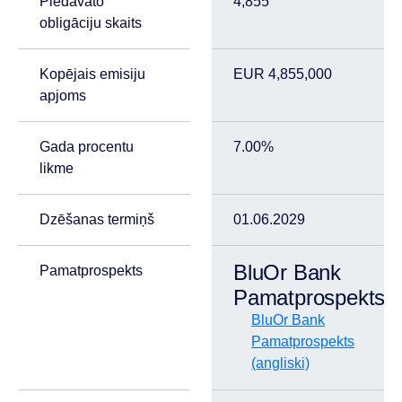
Piedāvāto
4,855
obligāciju skaits
Kopējais emisiju
EUR 4,855,000
apjoms
Gada procentu
7.00%
likme
Dzēšanas termiņš
01.06.2029
BluOr Bank
Pamatprospekts
Pamatprospekts
BluOr Bank
Pamatprospekts
(angliski)