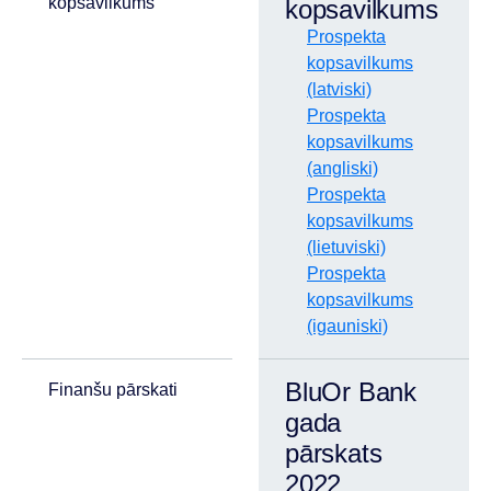
kopsavilkums
kopsavilkums
Prospekta
kopsavilkums
(latviski)
Prospekta
kopsavilkums
(angliski)
Prospekta
kopsavilkums
(lietuviski)
Prospekta
kopsavilkums
(igauniski)
BluOr Bank
Finanšu pārskati
gada
pārskats
2022