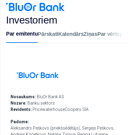
Investoriem
Par emitentu
Pārskati
Kalendārs
Ziņas
Par vērtspapīru