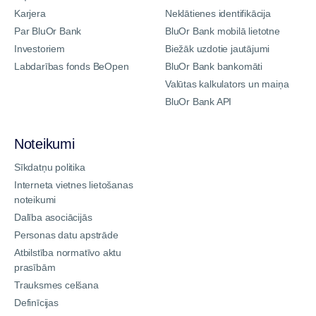
Karjera
Neklātienes identifikācija
Par BluOr Bank
BluOr Bank mobilā lietotne
Investoriem
Biežāk uzdotie jautājumi
Labdarības fonds BeOpen
BluOr Bank bankomāti
Valūtas kalkulators un maiņa
BluOr Bank API
Noteikumi
Sīkdatņu politika
Interneta vietnes lietošanas
noteikumi
Dalība asociācijās
Personas datu apstrāde
Atbilstība normatīvo aktu
prasībām
Trauksmes celšana
Definīcijas