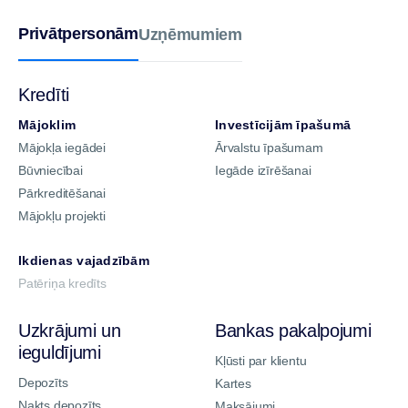
Privātpersonām
Uzņēmumiem
Kredīti
Mājoklim
Investīcijām īpašumā
Mājokļa iegādei
Ārvalstu īpašumam
Būvniecībai
Iegāde izīrēšanai
Pārkreditēšanai
Mājokļu projekti
Ikdienas vajadzībām
Patēriņa kredīts
Uzkrājumi un
Bankas pakalpojumi
ieguldījumi
Kļūsti par klientu
Depozīts
Kartes
Nakts depozīts
Maksājumi