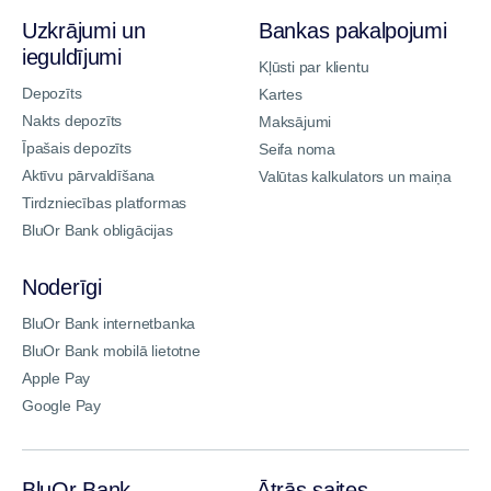
Uzkrājumi un
Bankas pakalpojumi
ieguldījumi
Kļūsti par klientu
Depozīts
Kartes
Nakts depozīts
Maksājumi
Īpašais depozīts
Seifa noma
Aktīvu pārvaldīšana
Valūtas kalkulators un maiņa
Tirdzniecības platformas
BluOr Bank obligācijas
Noderīgi
BluOr Bank internetbanka
BluOr Bank mobilā lietotne
Apple Pay
Google Pay
BluOr Bank
Ātrās saites