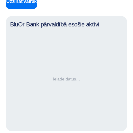
Uzzināt vairāk
BluOr Bank pārvaldībā esošie aktīvi
Ielādē datus…