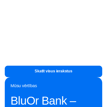
930 eiro.
eiro
attīstībai.
ilgtspējīgu
finansējumu
centralizēto
projekta
siltumapgādi un
attīstībai un
samazinot CO₂
telpu
emisijas par
iegādei
aptuveni 70 %.
atbalsta
BluOr Bank.
Skatīt visus ierakstus
Mūsu vērtības
BluOr Bank –