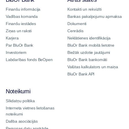
Finanšu informācija
Kontakti un rekvizīti
Vadības komanda
Bankas pakalpojumu apmaksa
Finanšu iestādes
Dokumenti
Ziņas un raksti
Cenrādis
Karjera
Neklātienes identifikācija
Par BluOr Bank
BluOr Bank mobilā lietotne
Investoriem
Biežāk uzdotie jautājumi
Labdarības fonds BeOpen
BluOr Bank bankomāti
Valūtas kalkulators un maiņa
BluOr Bank API
Noteikumi
Sīkdatņu politika
Interneta vietnes lietošanas
noteikumi
Dalība asociācijās
Personas datu apstrāde