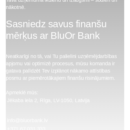
Tava uzņēmuma ikdienu un izaugsmi – šodien un
nākotnē.
Sasniedz savus finanšu
mērķus ar BluOr Bank
Neatkarīgi no tā, vai Tu palielini uzņēmējdarbības
apjomu vai optimizē procesus, mūsu komanda ir
gatava palīdzēt Tev izplānot nākamo attīstības
posmu ar piemērotākajiem finanšu risinājumiem.
Apmeklē mūs:
Jēkaba iela 2, Rīga, LV-1050, Latvija
info@bluorbank.lv
+371 67 031 333