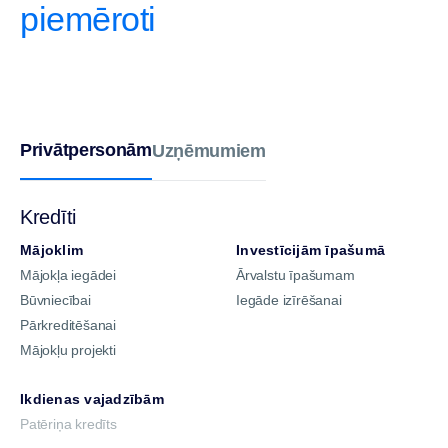
piemēroti
Privātpersonām
Uzņēmumiem
Kredīti
Mājoklim
Investīcijām īpašumā
Mājokļa iegādei
Ārvalstu īpašumam
Būvniecībai
Iegāde izīrēšanai
Pārkreditēšanai
Mājokļu projekti
Ikdienas vajadzībām
Patēriņa kredīts