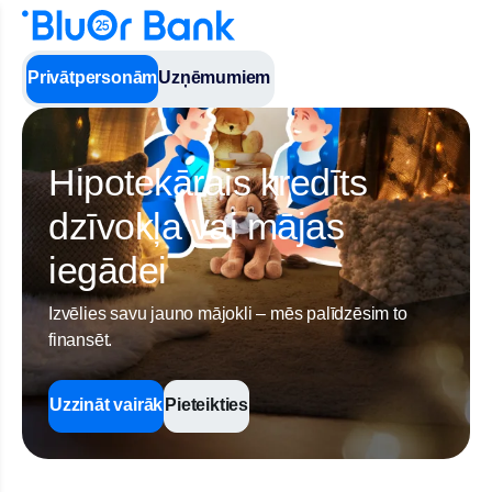
Privātpersonām
Uzņēmumiem
Hipotekārais kredīts
dzīvokļa vai mājas
iegādei
Izvēlies savu jauno mājokli – mēs palīdzēsim to
finansēt.
Uzzināt vairāk
Pieteikties