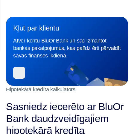
Kļūt par klientu
Atver kontu BluOr Bank un sāc izmantot
bankas pakalpojumus, kas palīdz ērti pārvaldīt
savas finanses ikdienā.
Hipotekārā kredīta kalkulators
Sasniedz iecerēto ar BluOr
Bank daudzveidīgajiem
hipotekārā kredīta