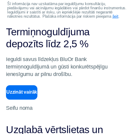
Šī informācija nav uzskatāma par ieguldījumu konsultāciju,
piedāvājumu vai aicinājumu iegādāties vai pārdot finanšu instrumentus.
Ieguldījumi ir saistīti ar risku, un iepriekšējie rezultāti negarantē
nākotnes rezultātus. Plašāka informācija par riskiem pieejama
šeit
.
Termiņnoguldījuma
depozīts līdz 2,5 %
Ieguldi savus līdzekļus BluOr Bank
termiņnoguldījumā un gūsti konkurētspējīgu
ienesīgumu ar pilnu drošību.
Uzzināt vairāk
Seifu noma
Uzglabā vērtslietas un