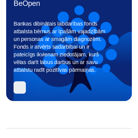
BeOpen
Bankas dibinātais labdarības fonds
atbalsta bērnus ar īpašām vajadzībām
un personas ar smagām diagnozēm.
Fonds ir atvērts sadarbībai un ir
pateicīgs ikvienam ziedotājam, kurš
vēlas darīt labus darbus un ar savu
atbalstu radīt pozitīvas pārmaiņas.