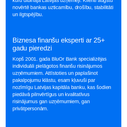
kuru dibināja Latvijas uzņēmēji. Klienti augstu
novērtē bankas uzticamību, drošību, stabilitāti
un ilgtspējību.
Biznesa finanšu eksperti ar 25+
gadu pieredzi
Kopš 2001. gada BluOr Bank specializējas
individuāli pielāgotos finanšu risinājumos
uzņēmumiem. Attīstoties un paplašinot
pakalpojumu klāstu, esam kļuvuši par
nozīmīgu Latvijas kapitāla banku, kas šodien
piedāvā pilnvērtīgus un kvalitatīvus
risinājumus gan uzņēmumiem, gan
privātpersonām.